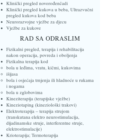
Klinički pregled novorođenčadi
Klinički pregled kukova u beba, Ultrazvučni
pregled kukova kod beba
Neurorazvojne vježbe za djecu
Vježbe za kukove​​
RAD SA ODRASLIM
Fizikalni pregled, terapija i rehabilitacija
nakon operacija, povreda i oboljenja
Fizikalna terapija kod
bola u leđima, vratu, kičmi, kukovima
išijasa
bola i osjećaja trnjenja ili hladnoće u rukama
i nogama
bola u zglobovima
Kineziterapija (terapijske vježbe)
Kineziotaping (kineziološki trakovi)
Elektroterapija – terapija strujom
(transkutana elektro neurostimulacija,
dijadinamske struje, interferentne struje,
elektrostimulacije)
Krioterapija; Termoterapija